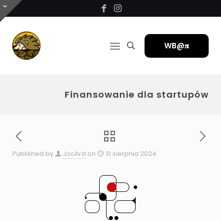
WB@𝛑
Finansowanie dla startupów
Published by
JocArd
on
31 sierpnia 2024