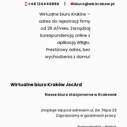
+48 124446866
|
biuro@wb.krakow.pl
Wirtualne biuro Kraków –
adres do rejestracji firmy
od 29 zł/mies. Zarządzaj
korespondencją online z
aplikacją WB@π.
Prestiżowy adres, bez
wychodzenia z domu!
Wirtualne biuro Kraków JocArd
Nasze biuro stacjonarne w Krakowie
znajduje się pod adresem ul. św. Filipa 23
Zapraszamy w godzinach pracy:
Poniedziałek - Piątek