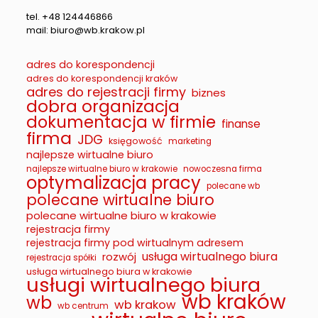
tel. +48 124446866
mail: biuro@wb.krakow.pl
adres do korespondencji
adres do korespondencji kraków
adres do rejestracji firmy
biznes
dobra organizacja
dokumentacja w firmie
finanse
firma
JDG
księgowość
marketing
najlepsze wirtualne biuro
najlepsze wirtualne biuro w krakowie
nowoczesna firma
optymalizacja pracy
polecane wb
polecane wirtualne biuro
polecane wirtualne biuro w krakowie
rejestracja firmy
rejestracja firmy pod wirtualnym adresem
usługa wirtualnego biura
rozwój
rejestracja spółki
usługa wirtualnego biura w krakowie
usługi wirtualnego biura
wb kraków
wb
wb krakow
wb centrum