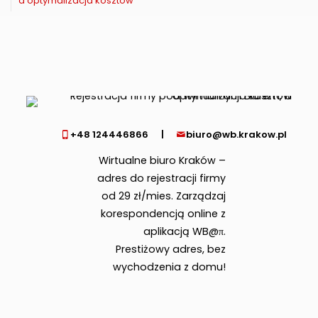
a optymalizacja kosztów
+48 124446866
|
biuro@wb.krakow.pl
Wirtualne biuro Kraków –
adres do rejestracji firmy
od 29 zł/mies. Zarządzaj
korespondencją online z
aplikacją WB@π.
Prestiżowy adres, bez
wychodzenia z domu!