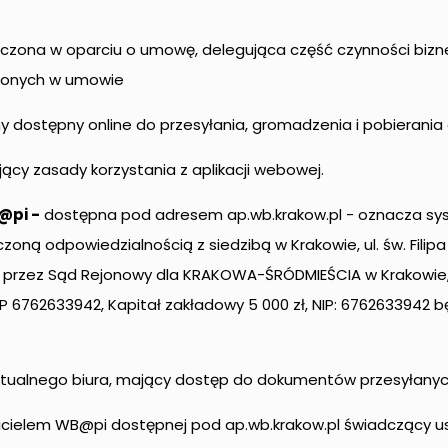
czona w oparciu o umowę, delegująca część czynności biz
lonych w umowie
y dostępny online do przesyłania, gromadzenia i pobierani
jący zasady korzystania z aplikacji webowej.
@pi -
dostępna pod adresem ap.wb.krakow.pl - oznacza sy
zoną odpowiedzialnością z siedzibą w Krakowie, ul. św. Filip
 przez Sąd Rejonowy dla KRAKOWA-ŚRÓDMIEŚCIA w Krakowie,
P 6762633942, Kapitał zakładowy 5 000 zł, NIP: 6762633942 
irtualnego biura, mający dostęp do dokumentów przesyłanyc
ielem WB@pi dostępnej pod ap.wb.krakow.pl świadczący usług