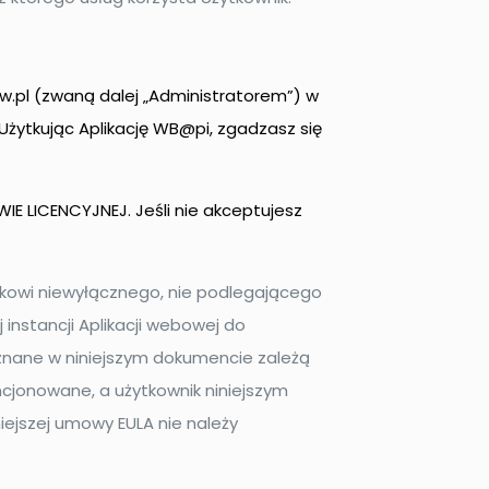
.pl (zwaną dalej „Administratorem”) w
 Użytkując Aplikację WB@pi, zgadzasz się
IE LICENCYJNEJ. Jeśli nie akceptujesz
ikowi niewyłącznego, nie podlegającego
 instancji Aplikacji webowej do
znane w niniejszym dokumencie zależą
ncjonowane, a użytkownik niniejszym
niejszej umowy EULA nie należy