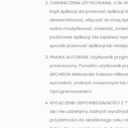
OGRANICZENIA UŻYTKOWANIA. O ile Właś
kopii Aplikacji ani przenosić Aplika
deasemblować, włączać do innej Aplik
wolno modyfikować, zmieniać, zmieni
podstawie Aplikacji. Nie będziesz w
sposób przenosić Aplikacji lub niniej
PRAWA AUTORSKIE. Użytkownik przyjmu
przenoszony. Ponadto użytkownik prz
ARCHEION Aleksander Kulesza-Milewski
autorskich, znakach towarowych lub 
Oprogramowaniem.
WYŁĄCZENIE ODPOWIEDZIALNOŚCI Z TYTU
się i nie udzielamy żadnych wyraźny
przydatności do określonego celu i n