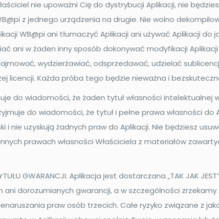
ciciel nie upoważni Cię do dystrybucji Aplikacji, nie będz
cji WB@pi z jednego urządzenia na drugie. Nie wolno dekompi
acji WB@pi ani tłumaczyć Aplikacji ani używać Aplikacji do j
ać ani w żaden inny sposób dokonywać modyfikacji Aplikacj
ynajmować, wydzierżawiać, odsprzedawać, udzielać sublicenc
szej licencji. Każda próba tego będzie nieważna i bezskuteczn
je do wiadomości, że żaden tytuł własności intelektualnej
yjmuje do wiadomości, że tytuł i pełne prawa własności do 
 i nie uzyskują żadnych praw do Aplikacji. Nie będziesz usuw
innych prawach własności Właściciela z materiałów zawarty
ŁU GWARANCJI. Aplikacja jest dostarczana „TAK JAK JEST”, 
ch ani dorozumianych gwarancji, a w szczególności zrzekamy 
ienaruszania praw osób trzecich. Całe ryzyko związane z jak