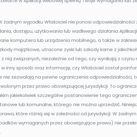
zawarte w Aplikacji webowej spełnią Twoje wymagania lub że 
żadnym wypadku Właściciel nie ponosi odpowiedzialności 
nia, dostępu, użytkowania lub wadliwego działania Aplikacji,
warie komputera lub urządzenia mobilnego, a także w zakre
kody majątkowe, utracone zyski lub szkody karne z jakichkol
lub z nią związanych, niezależnie od tego, czy wynikają z cz
 w inny sposób oraz informację, czy Właściciel został poinf
aje nie zezwalają na pewne ograniczenia odpowiedzialności, 
olonym przez prawo obowiązującej jurysdykcji. To ogranicz
akim jakiekolwiek szczególne postanowienie tego ograniczen
 stanowe lub komunalne, którego nie można uprzedzić. Ninie
prawa, które różnią się w zależności od jurysdykcji. W żadn
zypadków wymaganych przez obowiązujące prawo) nie przekr
.