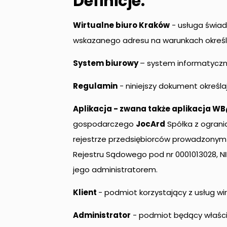
Definicje:
Wirtualne biuro Kraków
- usługa świad
wskazanego adresu na warunkach okreś
System biurowy
– system informatyczn
Regulamin
- niniejszy dokument określa
Aplikacja - zwana także aplikacja WB
gospodarczego
JocArd
Spółka z ogranic
rejestrze przedsiębiorców prowadzonym
Rejestru Sądowego pod nr 0001013028, NI
jego administratorem.
Klient
- podmiot korzystający z usług w
Administrator
- podmiot będący właścic