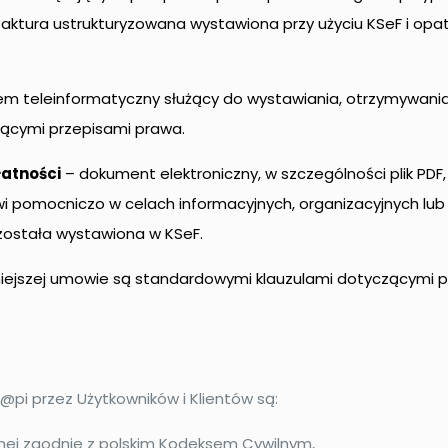
 faktura ustrukturyzowana wystawiona przy użyciu KSeF i o
tem teleinformatyczny służący do wystawiania, otrzymywani
jącymi przepisami prawa.
łatności
– dokument elektroniczny, w szczególności plik PD
owi pomocniczo w celach informacyjnych, organizacyjnych lub
a została wystawiona w KSeF.
iniejszej umowie są standardowymi klauzulami dotyczącymi 
@pi przez Użytkowników i Klientów są:
znej zgodnie z polskim Kodeksem Cywilnym,