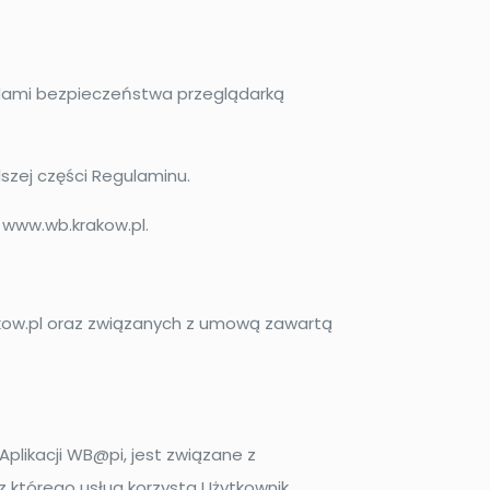
dami bezpieczeństwa przeglądarką
lszej części Regulaminu.
e www.wb.krakow.pl.
akow.pl oraz związanych z umową zawartą
Aplikacji WB@pi, jest związane z
z którego usług korzysta Użytkownik.