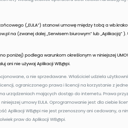
 końcowego („EULA”) stanowi umowę między tobą a wb.krakow
ow.pl na (zwanej dalej „Serwisem biurowym” lub „Aplikacją” ).
lono poniżej) podlega warunkom określonym w niniejszej UMOW
uj ani nie używaj Aplikacji WB@pi.
cjonowane, a nie sprzedawane. Właściciel udziela użytkown
cencji, ograniczonego prawa i licencji na korzystanie z jednej
na urządzeniach mających dostęp do internetu. Prawa przy
 niniejszej umowy EULA. Oprogramowanie jest dla ciebie lice
ność Aplikacji WB@pi nie jest przenoszony ani cedowany, a ni
olwiek praw do Aplikacji WB@pi.