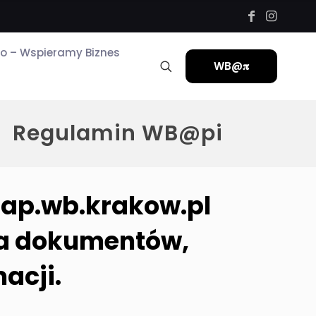
ro – Wspieramy Biznes
WB@𝛑
Regulamin WB@pi
 ap.wb.krakow.pl
nia dokumentów,
acji.