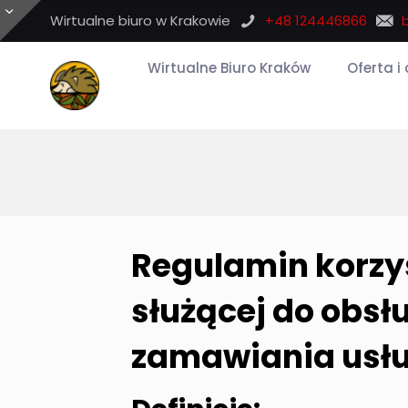
Wirtualne biuro w Krakowie
+48 124446866
Wirtualne Biuro Kraków
Oferta i
Regulamin korzy
służącej do obsł
zamawiania usług