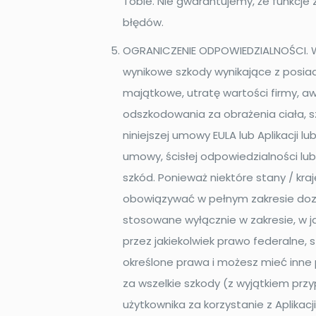
Tobie. Nie gwarantujemy, że funkcje 
błędów.
OGRANICZENIE ODPOWIEDZIALNOŚCI. W 
wynikowe szkody wynikające z posiada
majątkowe, utratę wartości firmy, a
odszkodowania za obrażenia ciała, sz
niniejszej umowy EULA lub Aplikacji 
umowy, ścisłej odpowiedzialności lub
szkód. Ponieważ niektóre stany / kr
obowiązywać w pełnym zakresie dozw
stosowane wyłącznie w zakresie, w j
przez jakiekolwiek prawo federalne,
określone prawa i możesz mieć inne 
za wszelkie szkody (z wyjątkiem pr
użytkownika za korzystanie z Aplikacji