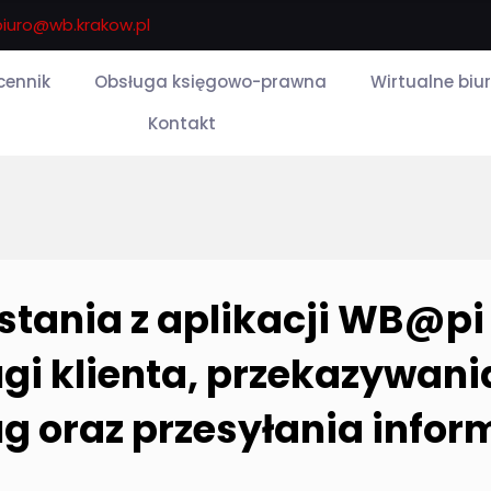
biuro@wb.krakow.pl
 cennik
Obsługa księgowo-prawna
Wirtualne biu
Kontakt
stania z aplikacji WB@pi
ugi klienta, przekazywa
 oraz przesyłania inform