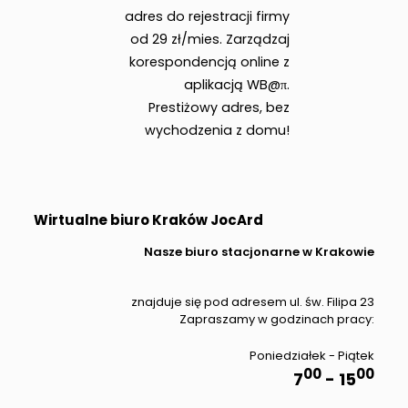
adres do rejestracji firmy
od 29 zł/mies. Zarządzaj
korespondencją online z
aplikacją WB@π.
Prestiżowy adres, bez
wychodzenia z domu!
Wirtualne biuro Kraków JocArd
Nasze biuro stacjonarne w Krakowie
znajduje się pod adresem ul. św. Filipa 23
Zapraszamy w godzinach pracy:
Poniedziałek - Piątek
00
00
7
- 15