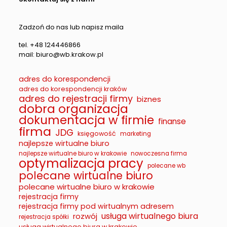
Zadzoń do nas lub napisz maila
tel. +48 124446866
mail: biuro@wb.krakow.pl
adres do korespondencji
adres do korespondencji kraków
adres do rejestracji firmy
biznes
dobra organizacja
dokumentacja w firmie
finanse
firma
JDG
księgowość
marketing
najlepsze wirtualne biuro
najlepsze wirtualne biuro w krakowie
nowoczesna firma
optymalizacja pracy
polecane wb
polecane wirtualne biuro
polecane wirtualne biuro w krakowie
rejestracja firmy
rejestracja firmy pod wirtualnym adresem
usługa wirtualnego biura
rozwój
rejestracja spółki
usługa wirtualnego biura w krakowie