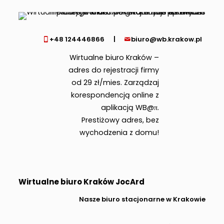
+48 124446866
|
biuro@wb.krakow.pl
Wirtualne biuro Kraków –
adres do rejestracji firmy
od 29 zł/mies. Zarządzaj
korespondencją online z
aplikacją WB@π.
Prestiżowy adres, bez
wychodzenia z domu!
Wirtualne biuro Kraków JocArd
Nasze biuro stacjonarne w Krakowie