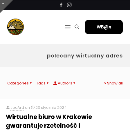
WB@𝛑
polecany wirtualny adres
Categories
Tags
Authors
Show all
JocArd
on
23 stycznia 2024
Wirtualne biuro w Krakowie
gwarantuje rzetelność i