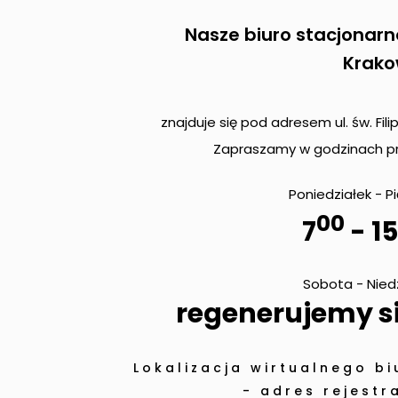
Nasze biuro stacjonarn
Krako
znajduje się pod adresem ul. św. Fili
Zapraszamy w godzinach pr
Poniedziałek - P
00
7
- 15
Sobota - Nied
regenerujemy si
Lokalizacja wirtualnego bi
- adres rejestra