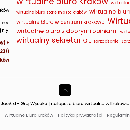
wirtualne biuro Kraków
wirtualn
raków
wirtualne biu
wirtualne biuro stare miasto kraków
Wirtu
wirtualne biuro w centrum krakowa
res
wirtualne biuro z dobrymi opiniami
jny
wirt
wirtualny sekretariat
zar
zarządzanie
y} +
 23/1
aków
JocArd - Graj Wysoko | najlepsze biuro wirtualne w Krakowie
– Wirtualne Biuro Kraków
Polityka prywatności
Regulami