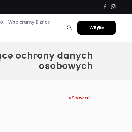
ro – Wspieramy Biznes
WB@𝛑
ące ochrony danych
osobowych
Show all