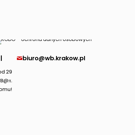
|
biuro@wb.krakow.pl
od 29
WB@π.
domu!