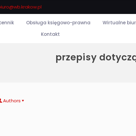
biuro@wb.krakow.pl
 cennik
Obsługa księgowo-prawna
Wirtualne biu
Kontakt
przepisy dotycz
Authors