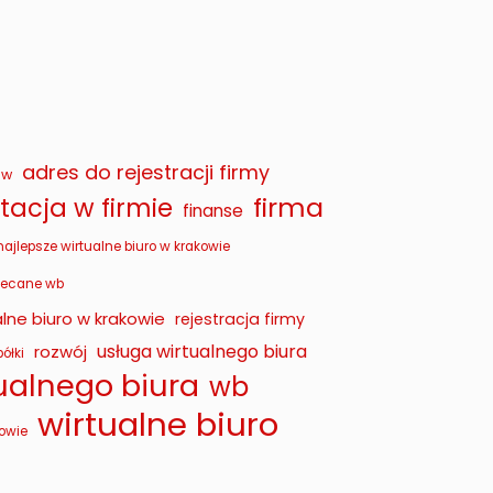
adres do rejestracji firmy
ów
firma
acja w firmie
finanse
najlepsze wirtualne biuro w krakowie
lecane wb
lne biuro w krakowie
rejestracja firmy
usługa wirtualnego biura
rozwój
ółki
tualnego biura
wb
wirtualne biuro
owie