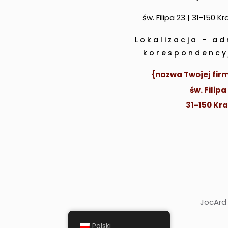
św. Filipa 23 | 31-150 K
Lokalizacja - ad
korespondency
{nazwa Twojej firm
św. Filipa
31-150 Kr
JocArd 
Polski