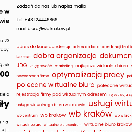
Zadzoń do nas lub napisz maila
e w
tel. +48 124446866
wie
mail: biuro@wb.krakow.pl
pa 23
adres do korespondencji
adres do korespondencji krak
acy:
dobra organizacja
dokument
biznes
iątek
JDG
najlepsze wirtualne biuro
księgowość
marketing
00
optymalizacja pracy
nowoczesna firma
po
polecane wirtualne biuro
polecane wirtua
ziela
rejestracja firmy pod wirtualnym adresem
rejestracja sp
usługi wir
ły
usługa wirtualnego biura w krakowie
wb kraków
wb krakow
wb centrum
wb w krak
ura
wirtualne biuro krakow
wirtualnebiuro
wirtualne biuro centrum
cji