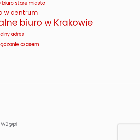
e biuro stare miasto
ro w centrum
alne biuro w Krakowie
ualny adres
ządzanie czasem
n WB@pi