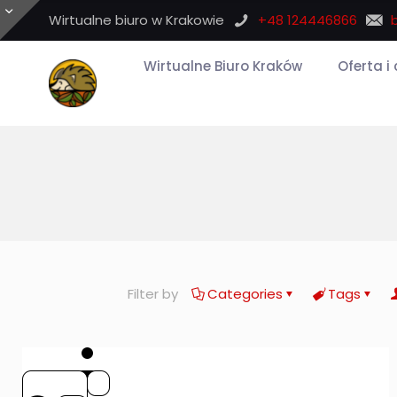
Wirtualne biuro w Krakowie
+48 124446866
Wirtualne Biuro Kraków
Oferta i
Filter by
Categories
Tags