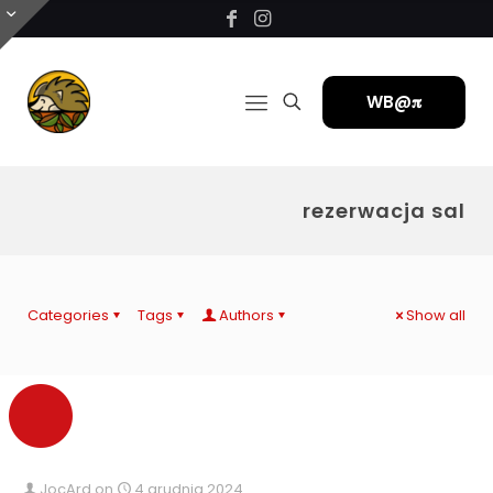
WB@𝛑
rezerwacja sal
Categories
Tags
Authors
Show all
JocArd
on
4 grudnia 2024