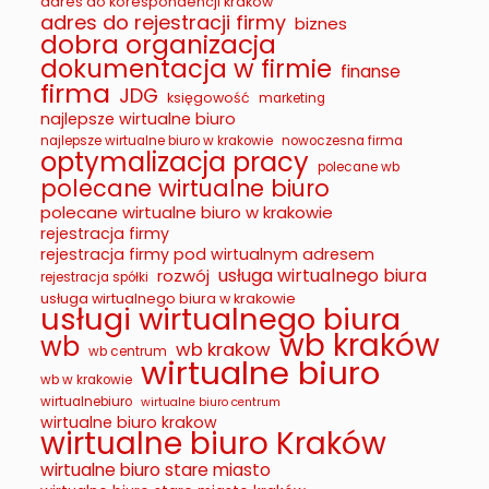
adres do korespondencji kraków
adres do rejestracji firmy
biznes
dobra organizacja
dokumentacja w firmie
finanse
firma
JDG
księgowość
marketing
najlepsze wirtualne biuro
najlepsze wirtualne biuro w krakowie
nowoczesna firma
optymalizacja pracy
polecane wb
polecane wirtualne biuro
polecane wirtualne biuro w krakowie
rejestracja firmy
rejestracja firmy pod wirtualnym adresem
usługa wirtualnego biura
rozwój
rejestracja spółki
usługa wirtualnego biura w krakowie
usługi wirtualnego biura
wb kraków
wb
wb krakow
wb centrum
wirtualne biuro
wb w krakowie
wirtualnebiuro
wirtualne biuro centrum
wirtualne biuro krakow
wirtualne biuro Kraków
wirtualne biuro stare miasto