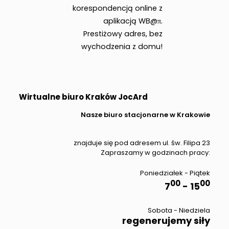
korespondencją online z
aplikacją WB@π.
Prestiżowy adres, bez
wychodzenia z domu!
Wirtualne biuro Kraków JocArd
Nasze biuro stacjonarne w Krakowie
znajduje się pod adresem ul. św. Filipa 23
Zapraszamy w godzinach pracy:
Poniedziałek - Piątek
00
00
7
- 15
Sobota - Niedziela
regenerujemy siły