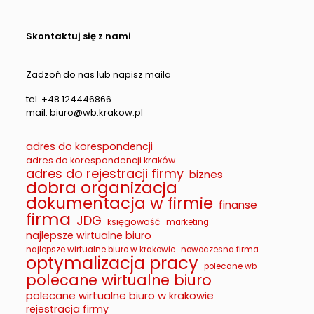
Skontaktuj się z nami
Zadzoń do nas lub napisz maila
tel. +48 124446866
mail: biuro@wb.krakow.pl
adres do korespondencji
adres do korespondencji kraków
adres do rejestracji firmy
biznes
dobra organizacja
dokumentacja w firmie
finanse
firma
JDG
księgowość
marketing
najlepsze wirtualne biuro
najlepsze wirtualne biuro w krakowie
nowoczesna firma
optymalizacja pracy
polecane wb
polecane wirtualne biuro
polecane wirtualne biuro w krakowie
rejestracja firmy