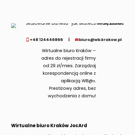
+48 124446866
|
biuro@wb.krakow.pl
Wirtualne biuro Kraków –
adres do rejestracji firmy
od 29 zł/mies. Zarządzaj
korespondencją online z
aplikacją WB@π.
Prestiżowy adres, bez
wychodzenia z domu!
Wirtualne biuro Kraków JocArd