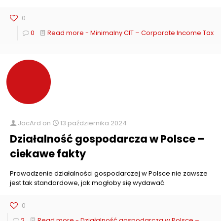
0
0
Read more
- Minimalny CIT – Corporate Income Tax
JocArd
on
13 października 2024
Działalność gospodarcza w Polsce –
ciekawe fakty
Prowadzenie działalności gospodarczej w Polsce nie zawsze
jest tak standardowe, jak mogłoby się wydawać.
0
2
Read more
- Działalność gospodarcza w Polsce –