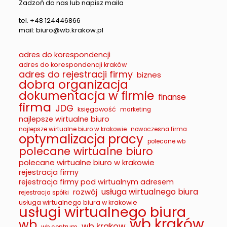
Zadzoń do nas lub napisz maila
tel. +48 124446866
mail: biuro@wb.krakow.pl
adres do korespondencji
adres do korespondencji kraków
adres do rejestracji firmy
biznes
dobra organizacja
dokumentacja w firmie
finanse
firma
JDG
księgowość
marketing
najlepsze wirtualne biuro
najlepsze wirtualne biuro w krakowie
nowoczesna firma
optymalizacja pracy
polecane wb
polecane wirtualne biuro
polecane wirtualne biuro w krakowie
rejestracja firmy
rejestracja firmy pod wirtualnym adresem
usługa wirtualnego biura
rozwój
rejestracja spółki
usługa wirtualnego biura w krakowie
usługi wirtualnego biura
wb kraków
wb
wb krakow