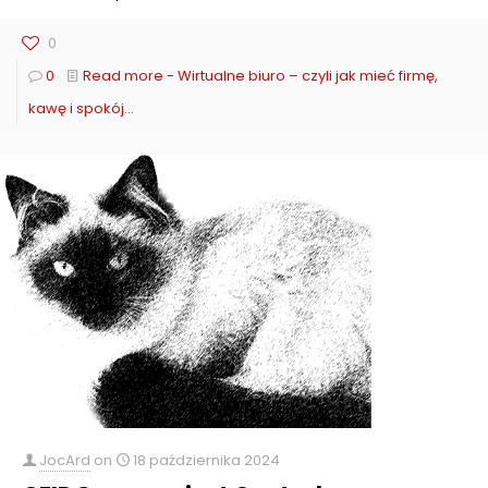
0
0
Read more
- Wirtualne biuro – czyli jak mieć firmę,
kawę i spokój…
JocArd
on
18 października 2024