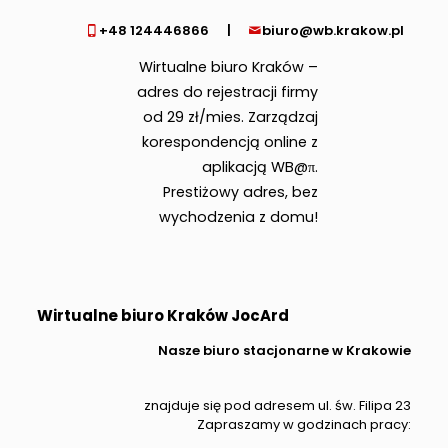
+48 124446866
|
biuro@wb.krakow.pl
Wirtualne biuro Kraków –
adres do rejestracji firmy
od 29 zł/mies. Zarządzaj
korespondencją online z
aplikacją WB@π.
Prestiżowy adres, bez
wychodzenia z domu!
Wirtualne biuro Kraków JocArd
Nasze biuro stacjonarne w Krakowie
znajduje się pod adresem ul. św. Filipa 23
Zapraszamy w godzinach pracy: