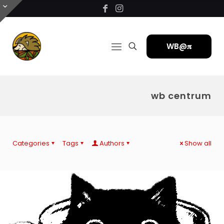
WB@𝛑
wb centrum
Categories
Tags
Authors
Show all