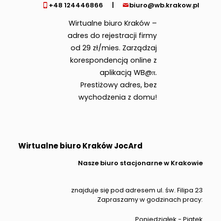
+48 124446866
|
biuro@wb.krakow.pl
Wirtualne biuro Kraków –
adres do rejestracji firmy
od 29 zł/mies. Zarządzaj
korespondencją online z
aplikacją WB@π.
Prestiżowy adres, bez
wychodzenia z domu!
Wirtualne biuro Kraków JocArd
Nasze biuro stacjonarne w Krakowie
znajduje się pod adresem ul. św. Filipa 23
Zapraszamy w godzinach pracy:
Poniedziałek - Piątek