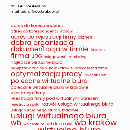
tel. +48 124446866
mail: biuro@wb.krakow.pl
adres do korespondencji
adres do korespondencji kraków
adres do rejestracji firmy
biznes
dobra organizacja
dokumentacja w firmie
finanse
firma
JDG
księgowość
marketing
najlepsze wirtualne biuro
najlepsze wirtualne biuro w krakowie
nowoczesna firma
optymalizacja pracy
polecane wb
polecane wirtualne biuro
polecane wirtualne biuro w krakowie
rejestracja firmy
rejestracja firmy pod wirtualnym adresem
usługa wirtualnego biura
rozwój
rejestracja spółki
usługa wirtualnego biura w krakowie
usługi wirtualnego biura
wb kraków
wb
wb krakow
wb centrum
wirtualne biuro