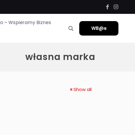
ro – Wspieramy Biznes
WB@𝛑
własna marka
Show all