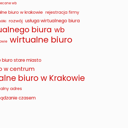
lecane wb
lne biuro w krakowie
rejestracja firmy
usługa wirtualnego biura
rozwój
ółki
tualnego biura
wb
wirtualne biuro
owie
e biuro stare miasto
ro w centrum
alne biuro w Krakowie
ualny adres
ządzanie czasem