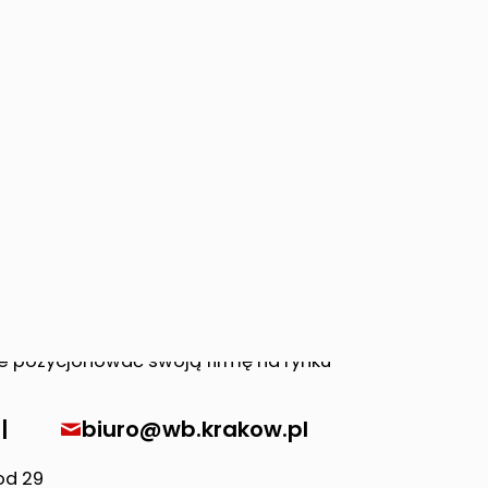
|
biuro@wb.krakow.pl
od 29