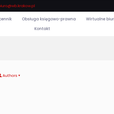
biuro@wb.krakow.pl
 cennik
Obsługa księgowo-prawna
Wirtualne biu
Kontakt
Authors