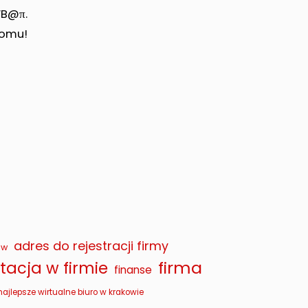
WB@π.
domu!
adres do rejestracji firmy
ów
firma
acja w firmie
finanse
najlepsze wirtualne biuro w krakowie