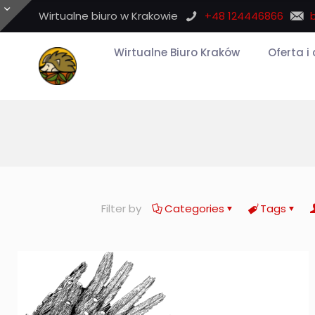
Wirtualne biuro w Krakowie
+48 124446866
Wirtualne Biuro Kraków
Oferta i
Filter by
Categories
Tags