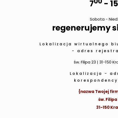
00
7
- 15
Sobota - Nied
regenerujemy si
Lokalizacja wirtualnego bi
- adres rejestra
św. Filipa 23 | 31-150 K
Lokalizacja - ad
korespondency
{nazwa Twojej firm
św. Filipa
31-150 Kr