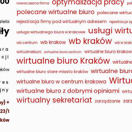
00
optymalizacja pracy
nowoczesna firma
po
polecane wirtualne biuro
polecane wirtua
ziela
rejestracja firmy pod wirtualnym adresem
rejestracja sp
usługi wir
ły
usługa wirtualnego biura w krakowie
wb kraków
wb krakow
wb centrum
wb w krak
ura
wirtualne biuro krakow
wirtualnebiuro
wirtualne biuro centrum
cji
wirtualne biuro Kraków
wirtualn
raków
wirtualne biu
wirtualne biuro stare miasto kraków
Wirtu
wirtualne biuro w centrum krakowa
res
wirtualne biuro z dobrymi opiniami
jny
wirt
wirtualny sekretariat
zar
zarządzanie
y} +
 23/1
aków