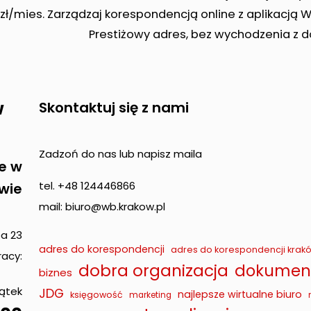
zł/mies. Zarządzaj korespondencją online z aplikacją 
Prestiżowy adres, bez wychodzenia z 
w
Skontaktuj się z nami
Zadzoń do nas lub napisz maila
e w
tel. +48 124446866
wie
mail: biuro@wb.krakow.pl
pa 23
adres do korespondencji
adres do korespondencji krak
acy:
dobra organizacja
dokument
biznes
iątek
JDG
najlepsze wirtualne biuro
księgowość
marketing