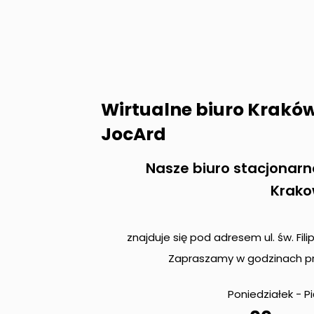
Wirtualne biuro Krakó
JocArd
Nasze biuro stacjonarn
Krako
znajduje się pod adresem ul. św. Fili
Zapraszamy w godzinach pr
Poniedziałek - P