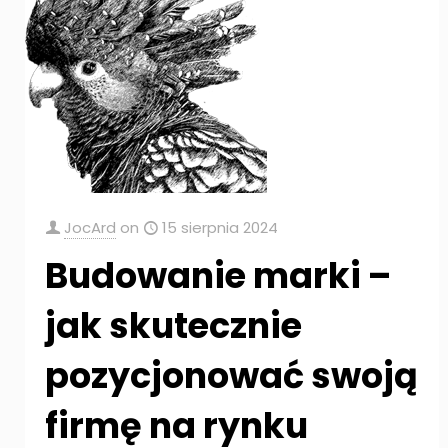
JocArd
on
15 sierpnia 2024
Budowanie marki –
jak skutecznie
pozycjonować swoją
firmę na rynku