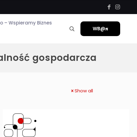
ro – Wspieramy Biznes
WB@𝛑
łalność gospodarcza
Show all