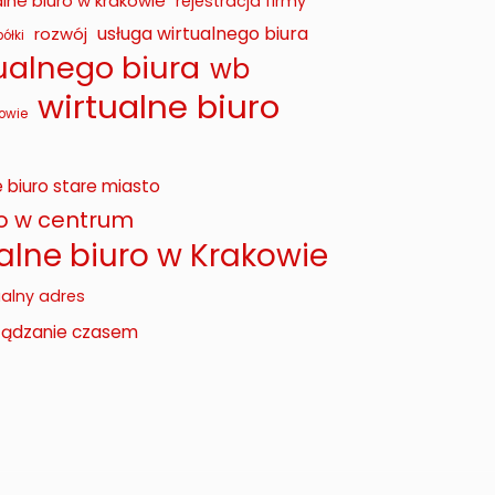
lne biuro w krakowie
rejestracja firmy
usługa wirtualnego biura
rozwój
ółki
tualnego biura
wb
wirtualne biuro
owie
e biuro stare miasto
ro w centrum
alne biuro w Krakowie
ualny adres
ządzanie czasem