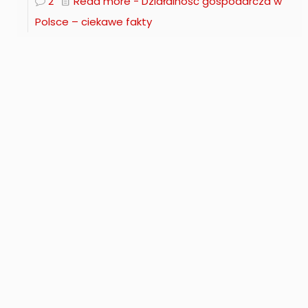
2
Read more
- Działalność gospodarcza w
Polsce – ciekawe fakty