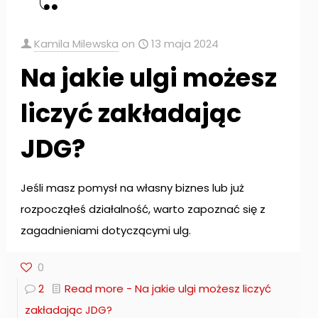
Kamila Milewska
on
13 maja 2024
Na jakie ulgi możesz
liczyć zakładając
JDG?
Jeśli masz pomysł na własny biznes lub już
rozpocząłeś działalność, warto zapoznać się z
zagadnieniami dotyczącymi ulg.
0
2
Read more
- Na jakie ulgi możesz liczyć
zakładając JDG?