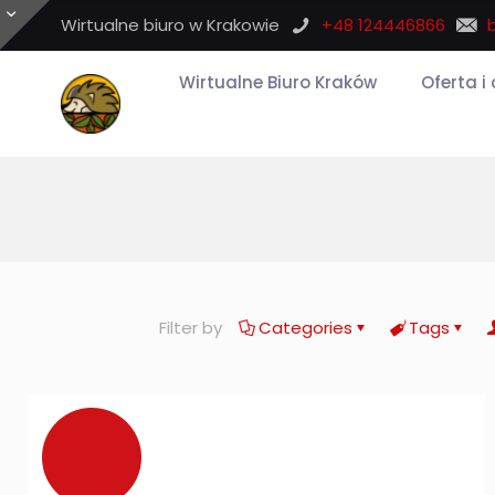
Wirtualne biuro w Krakowie
+48 124446866
Wirtualne Biuro Kraków
Oferta i
Filter by
Categories
Tags