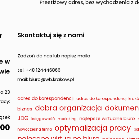
Prestiżowy adres, bez wychodzenia z 
w
Skontaktuj się z nami
Zadzoń do nas lub napisz maila
e w
tel. +48 124446866
wie
mail: biuro@wb.krakow.pl
pa 23
adres do korespondencji
adres do korespondencji krak
acy:
dobra organizacja
dokument
biznes
iątek
JDG
najlepsze wirtualne biuro
księgowość
marketing
00
optymalizacja pracy
nowoczesna firma
po
polecane wirtualne biuro