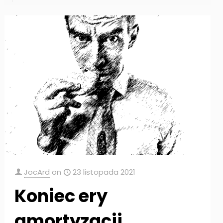
JocArd
on
23 listopada 2021
Koniec ery
amortyzacji