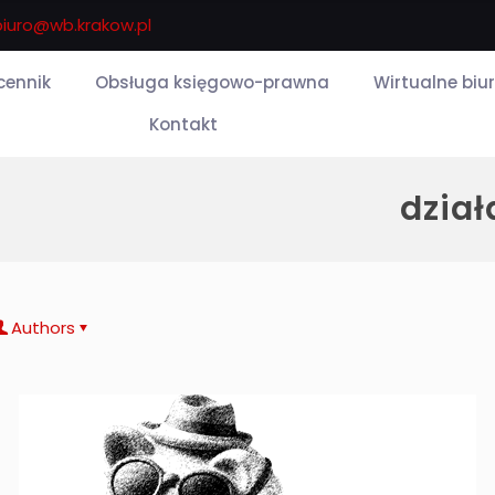
biuro@wb.krakow.pl
 cennik
Obsługa księgowo-prawna
Wirtualne biu
Kontakt
dzia
Authors