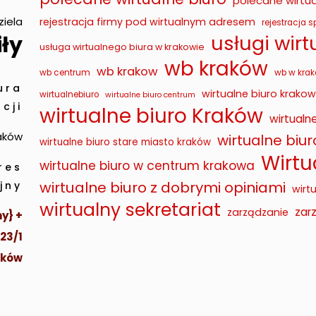
polecane wirtua
ziela
rejestracja firmy pod wirtualnym adresem
rejestracja sp
usługi wir
ły
usługa wirtualnego biura w krakowie
wb kraków
wb krakow
wb centrum
wb w krak
ura
wirtualne biuro krakow
wirtualnebiuro
wirtualne biuro centrum
cji
wirtualne biuro Kraków
wirtualn
raków
wirtualne biu
wirtualne biuro stare miasto kraków
Wirtu
wirtualne biuro w centrum krakowa
res
wirtualne biuro z dobrymi opiniami
jny
wirt
wirtualny sekretariat
zar
zarządzanie
y} +
 23/1
aków