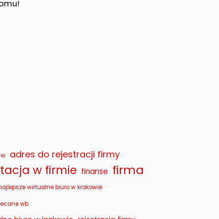
domu!
adres do rejestracji firmy
ów
firma
acja w firmie
finanse
najlepsze wirtualne biuro w krakowie
lecane wb