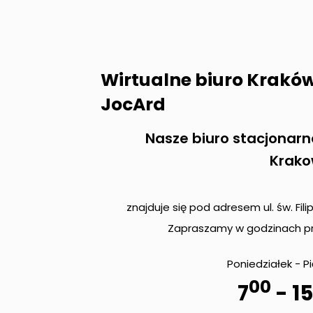
Wirtualne biuro Krakó
JocArd
Nasze biuro stacjonarn
Krako
znajduje się pod adresem ul. św. Fili
Zapraszamy w godzinach pr
Poniedziałek - P
00
7
- 15