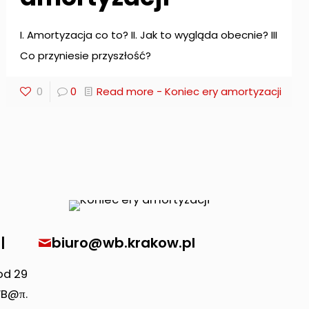
I. Amortyzacja co to? II. Jak to wygląda obecnie? III
Co przyniesie przyszłość?
0
0
Read more
- Koniec ery amortyzacji
|
biuro@wb.krakow.pl
od 29
WB@π.