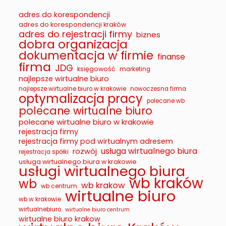
adres do korespondencji
adres do korespondencji kraków
adres do rejestracji firmy
biznes
dobra organizacja
dokumentacja w firmie
finanse
firma
JDG
księgowość
marketing
najlepsze wirtualne biuro
najlepsze wirtualne biuro w krakowie
nowoczesna firma
optymalizacja pracy
polecane wb
polecane wirtualne biuro
polecane wirtualne biuro w krakowie
rejestracja firmy
rejestracja firmy pod wirtualnym adresem
usługa wirtualnego biura
rozwój
rejestracja spółki
usługa wirtualnego biura w krakowie
usługi wirtualnego biura
wb kraków
wb
wb krakow
wb centrum
wirtualne biuro
wb w krakowie
wirtualnebiuro
wirtualne biuro centrum
wirtualne biuro krakow