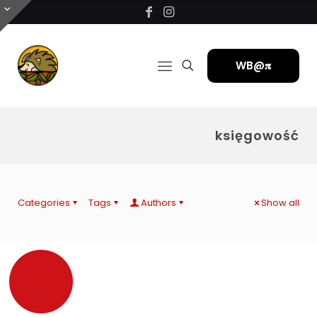
WB@𝛑
księgowość
Categories
Tags
Authors
Show all