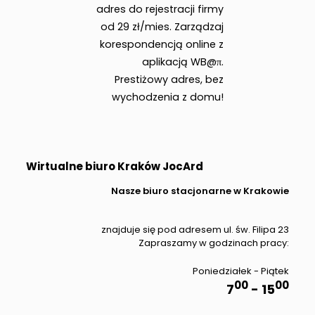
adres do rejestracji firmy
od 29 zł/mies. Zarządzaj
korespondencją online z
aplikacją WB@π.
Prestiżowy adres, bez
wychodzenia z domu!
Wirtualne biuro Kraków JocArd
Nasze biuro stacjonarne w Krakowie
znajduje się pod adresem ul. św. Filipa 23
Zapraszamy w godzinach pracy:
Poniedziałek - Piątek
00
00
7
- 15