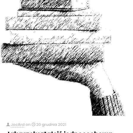
JocArd
on
20 grudnia 2021