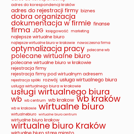
adres do korespondencji kraków
adres do rejestracji firmy
biznes
dobra organizacja
dokumentacja w firmie
finanse
firma
JDG
księgowość
marketing
najlepsze wirtualne biuro
najlepsze wirtualne biuro w krakowie
nowoczesna firma
optymalizacja pracy
polecane wb
polecane wirtualne biuro
polecane wirtualne biuro w krakowie
rejestracja firmy
rejestracja firmy pod wirtualnym adresem
usługa wirtualnego biura
rozwój
rejestracja spółki
usługa wirtualnego biura w krakowie
usługi wirtualnego biura
wb kraków
wb
wb krakow
wb centrum
wirtualne biuro
wb w krakowie
wirtualnebiuro
wirtualne biuro centrum
wirtualne biuro krakow
wirtualne biuro Kraków
wirtualne biuro stare miasto