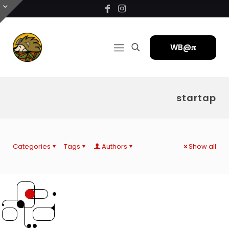
WB@𝛑
startap
Categories
Tags
Authors
Show all