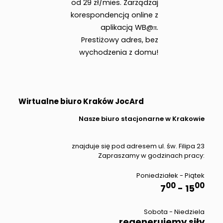
od 29 zł/mies. Zarządzaj
korespondencją online z
aplikacją WB@π.
Prestiżowy adres, bez
wychodzenia z domu!
Wirtualne biuro Kraków JocArd
Nasze biuro stacjonarne w Krakowie
znajduje się pod adresem ul. św. Filipa 23
Zapraszamy w godzinach pracy:
Poniedziałek - Piątek
00
00
7
- 15
Sobota - Niedziela
regenerujemy siły