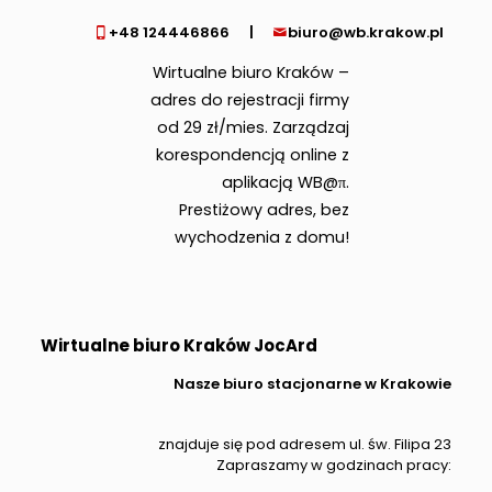
+48 124446866
|
biuro@wb.krakow.pl
Wirtualne biuro Kraków –
adres do rejestracji firmy
od 29 zł/mies. Zarządzaj
korespondencją online z
aplikacją WB@π.
Prestiżowy adres, bez
wychodzenia z domu!
Wirtualne biuro Kraków JocArd
Nasze biuro stacjonarne w Krakowie
znajduje się pod adresem ul. św. Filipa 23
Zapraszamy w godzinach pracy: