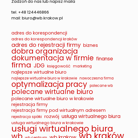
Zadzoń do nas lub napisz maila
tel. +48 124446866
mail: biuro@wb.krakow.pl
adres do korespondencji
adres do korespondencji kraków
adres do rejestracji firmy
biznes
dobra organizacja
dokumentacja w firmie
finanse
firma
JDG
księgowość
marketing
najlepsze wirtualne biuro
najlepsze wirtualne biuro w krakowie
nowoczesna firma
optymalizacja pracy
polecane wb
polecane wirtualne biuro
polecane wirtualne biuro w krakowie
rejestracja firmy
rejestracja firmy pod wirtualnym adresem
usługa wirtualnego biura
rozwój
rejestracja spółki
usługa wirtualnego biura w krakowie
usługi wirtualnego biura
wb kraków
wb
wb krakow
wb centrum