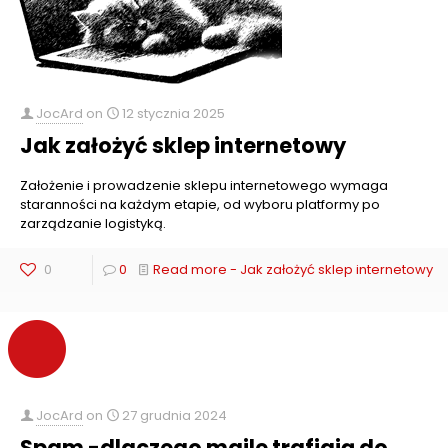
JocArd
on
12 stycznia 2025
Jak założyć sklep internetowy
Założenie i prowadzenie sklepu internetowego wymaga
staranności na każdym etapie, od wyboru platformy po
zarządzanie logistyką.
0
0
Read more
- Jak założyć sklep internetowy
JocArd
on
27 grudnia 2024
Spam -dlaczego maile trafiają do