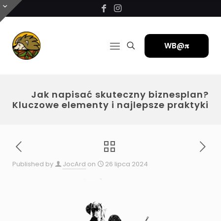
WB@𝛑
Jak napisać skuteczny biznesplan?
Kluczowe elementy i najlepsze praktyki
Published by
JocArd
on
26 lipca 2024