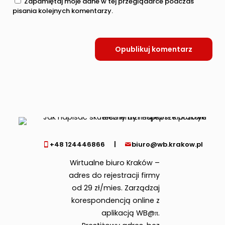
Zapamiętaj moje dane w tej przeglądarce podczas
pisania kolejnych komentarzy.
+48 124446866
|
biuro@wb.krakow.pl
Wirtualne biuro Kraków –
adres do rejestracji firmy
od 29 zł/mies. Zarządzaj
korespondencją online z
aplikacją WB@π.