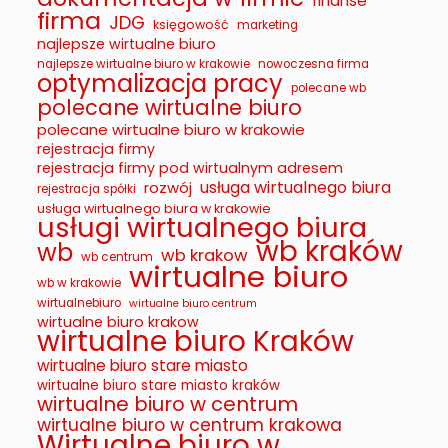
finanse
firma
JDG
księgowość
marketing
najlepsze wirtualne biuro
najlepsze wirtualne biuro w krakowie
nowoczesna firma
optymalizacja pracy
polecane wb
polecane wirtualne biuro
polecane wirtualne biuro w krakowie
rejestracja firmy
rejestracja firmy pod wirtualnym adresem
usługa wirtualnego biura
rozwój
rejestracja spółki
usługa wirtualnego biura w krakowie
usługi wirtualnego biura
wb kraków
wb
wb krakow
wb centrum
wirtualne biuro
wb w krakowie
wirtualnebiuro
wirtualne biuro centrum
wirtualne biuro krakow
wirtualne biuro Kraków
wirtualne biuro stare miasto
wirtualne biuro stare miasto kraków
wirtualne biuro w centrum
wirtualne biuro w centrum krakowa
Wirtualne biuro w