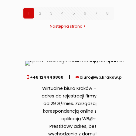
1
2
3
4
5
6
7
8
Następna strona
+48 124446866
|
biuro@wb.krakow.pl
Wirtualne biuro Kraków –
adres do rejestracji firmy
od 29 zł/mies. Zarządzaj
korespondencją online z
aplikacją WB@π.
Prestiżowy adres, bez
wychodzenia z domu!