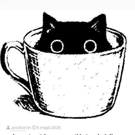
JocArd
on
5 maja 2025