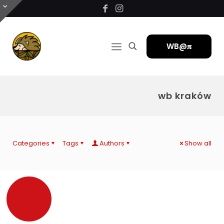
WB@𝛑
wb kraków
Categories
Tags
Authors
Show all