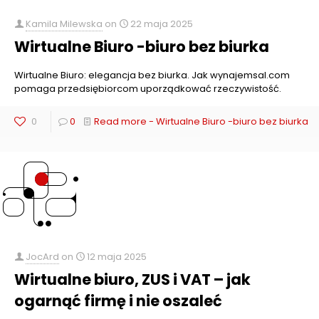
Kamila Milewska
on
22 maja 2025
Wirtualne Biuro -biuro bez biurka
Wirtualne Biuro: elegancja bez biurka. Jak wynajemsal.com
pomaga przedsiębiorcom uporządkować rzeczywistość.
0
0
Read more
- Wirtualne Biuro -biuro bez biurka
JocArd
on
12 maja 2025
Wirtualne biuro, ZUS i VAT – jak
ogarnąć firmę i nie oszaleć