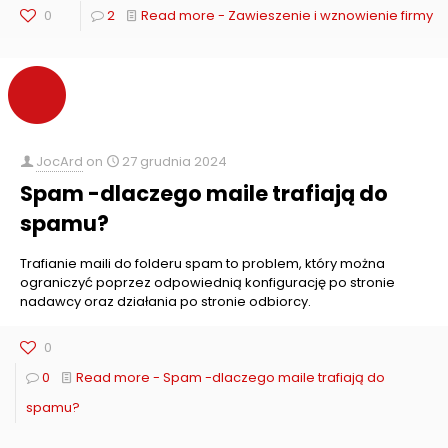
0
2
Read more
- Zawieszenie i wznowienie firmy
JocArd
on
27 grudnia 2024
Spam -dlaczego maile trafiają do
spamu?
Trafianie maili do folderu spam to problem, który można
ograniczyć poprzez odpowiednią konfigurację po stronie
nadawcy oraz działania po stronie odbiorcy.
0
0
Read more
- Spam -dlaczego maile trafiają do
spamu?