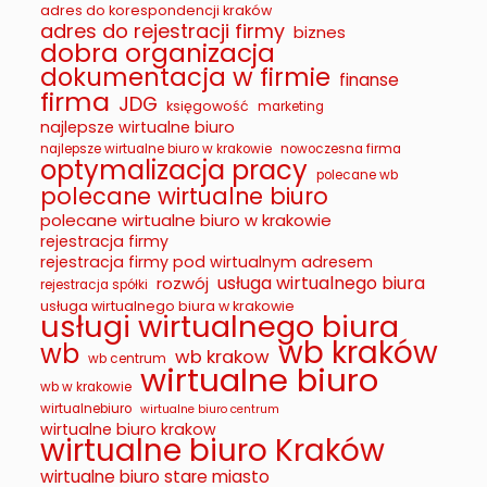
adres do korespondencji kraków
adres do rejestracji firmy
biznes
dobra organizacja
dokumentacja w firmie
finanse
firma
JDG
księgowość
marketing
najlepsze wirtualne biuro
najlepsze wirtualne biuro w krakowie
nowoczesna firma
optymalizacja pracy
polecane wb
polecane wirtualne biuro
polecane wirtualne biuro w krakowie
rejestracja firmy
rejestracja firmy pod wirtualnym adresem
usługa wirtualnego biura
rozwój
rejestracja spółki
usługa wirtualnego biura w krakowie
usługi wirtualnego biura
wb kraków
wb
wb krakow
wb centrum
wirtualne biuro
wb w krakowie
wirtualnebiuro
wirtualne biuro centrum
wirtualne biuro krakow
wirtualne biuro Kraków
wirtualne biuro stare miasto