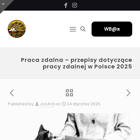
WB@𝛑
Praca zdalna – przepisy dotyczące
pracy zdalnej w Polsce 2025
Published by
JocArd
on
24 stycznia 2025