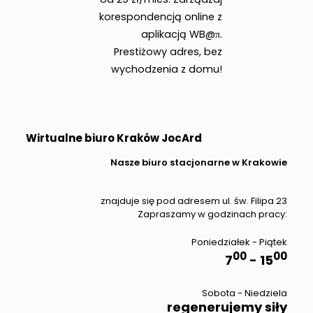
korespondencją online z
aplikacją WB@π.
Prestiżowy adres, bez
wychodzenia z domu!
Wirtualne biuro Kraków JocArd
Nasze biuro stacjonarne w Krakowie
znajduje się pod adresem ul. św. Filipa 23
Zapraszamy w godzinach pracy:
Poniedziałek - Piątek
00
00
7
- 15
Sobota - Niedziela
regenerujemy siły