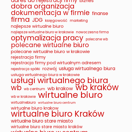
adres do rejestracji firmy
biznes
dobra organizacja
dokumentacja w firmie
finanse
firma
JDG
księgowość
marketing
najlepsze wirtualne biuro
najlepsze wirtualne biuro w krakowie
nowoczesna firma
optymalizacja pracy
polecane wb
polecane wirtualne biuro
polecane wirtualne biuro w krakowie
rejestracja firmy
rejestracja firmy pod wirtualnym adresem
usługa wirtualnego biura
rozwój
rejestracja spółki
usługa wirtualnego biura w krakowie
usługi wirtualnego biura
wb kraków
wb
wb krakow
wb centrum
wirtualne biuro
wb w krakowie
wirtualnebiuro
wirtualne biuro centrum
wirtualne biuro krakow
wirtualne biuro Kraków
wirtualne biuro stare miasto
wirtualne biuro stare miasto kraków