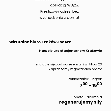
aplikacją WB@π.
Prestiżowy adres, bez
wychodzenia z domu!
Wirtualne biuro Kraków JocArd
Nasze biuro stacjonarne w Krakowie
znajduje się pod adresem ul. św. Filipa 23
Zapraszamy w godzinach pracy:
Poniedziałek - Piątek
00
00
7
- 15
Sobota - Niedziela
regenerujemy siły