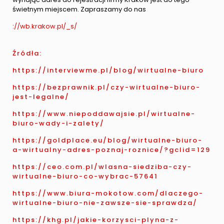
świetnym miejscem. Zapraszamy do nas
://wb.krakow.pl/_s/
Źródła:
https://interviewme.pl/blog/wirtualne-biuro
https://bezprawnik.pl/czy-wirtualne-biuro-
jest-legalne/
https://www.niepoddawajsie.pl/wirtualne-
biuro-wady-i-zalety/
https://goldplace.eu/blog/wirtualne-biuro-
a-wirtualny-adres-poznaj-roznice/?gclid=129
https://ceo.com.pl/wlasna-siedziba-czy-
wirtualne-biuro-co-wybrac-57641
https://www.biura-mokotow.com/dlaczego-
wirtualne-biuro-nie-zawsze-sie-sprawdza/
https://khg.pl/jakie-korzysci-plyna-z-