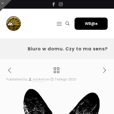
WB@𝛑
Biuro w domu. Czy to ma sens?
Published by
JocArd
on
7 lutego 2022