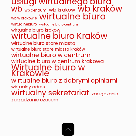
usługi wirtualnego biura
wb kraków
wb
wb krakow
wb centrum
wirtualne biuro
wb w krakowie
wirtualnebiuro
wirtualne biuro centrum
wirtualne biuro krakow
wirtualne biuro Kraków
wirtualne biuro stare miasto
wirtualne biuro stare miasto kraków
wirtualne biuro w centrum
wirtualne biuro w centrum krakowa
Wirtualne biuro w
Krakowie
wirtualne biuro z dobrymi opiniami
wirtualny adres
wirtualny sekretariat
zarządzanie
zarządzanie czasem