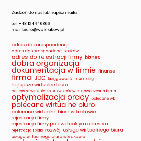
Zadzoń do nas lub napisz maila
tel. +48 124446866
mail: biuro@wb.krakow.pl
adres do korespondencji
adres do korespondencji kraków
adres do rejestracji firmy
biznes
dobra organizacja
dokumentacja w firmie
finanse
firma
JDG
księgowość
marketing
najlepsze wirtualne biuro
najlepsze wirtualne biuro w krakowie
nowoczesna firma
optymalizacja pracy
polecane wb
polecane wirtualne biuro
polecane wirtualne biuro w krakowie
rejestracja firmy
rejestracja firmy pod wirtualnym adresem
usługa wirtualnego biura
rozwój
rejestracja spółki
usługa wirtualnego biura w krakowie