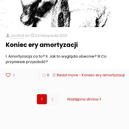
JocArd
on
23 listopada 2021
Koniec ery amortyzacji
I. Amortyzacja co to? II. Jak to wygląda obecnie? III Co
przyniesie przyszłość?
0
0
Read more
- Koniec ery amortyzacji
1
2
Następna strona