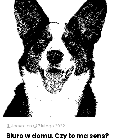
JocArd
on
7 lutego 2022
Biuro w domu. Czy to ma sens?