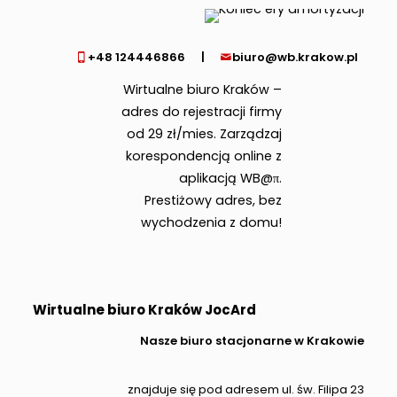
+48 124446866
|
biuro@wb.krakow.pl
Wirtualne biuro Kraków –
adres do rejestracji firmy
od 29 zł/mies. Zarządzaj
korespondencją online z
aplikacją WB@π.
Prestiżowy adres, bez
wychodzenia z domu!
Wirtualne biuro Kraków JocArd
Nasze biuro stacjonarne w Krakowie
znajduje się pod adresem ul. św. Filipa 23