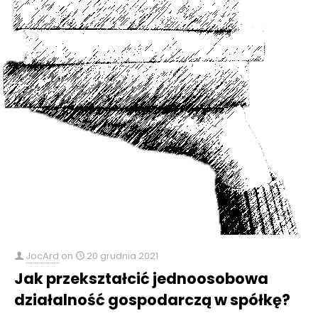
JocArd
on
20 grudnia 2021
Jak przekształcić jednoosobowa
działalność gospodarczą w spółkę?