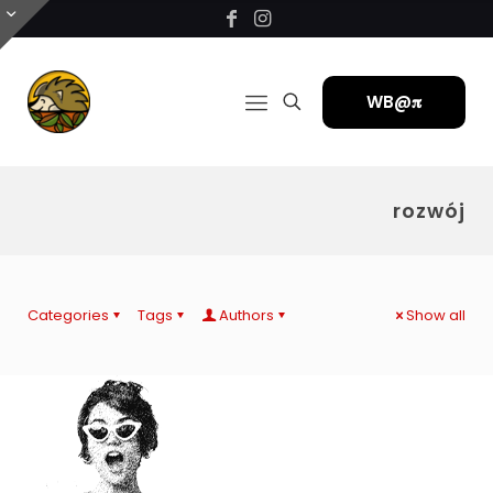
WB@𝛑
rozwój
Categories
Tags
Authors
Show all