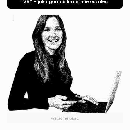
VAT – jak ogarnąć firmę i nie oszaleć
wirtualne biuro