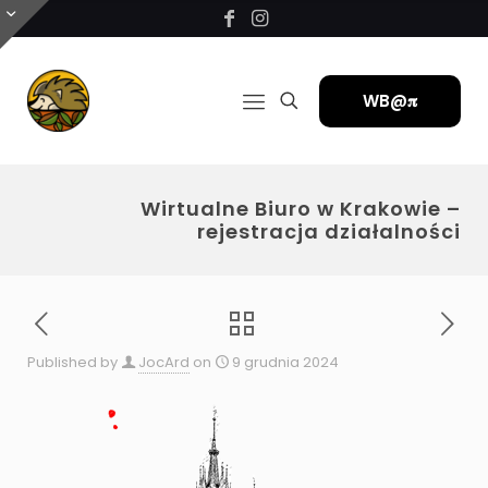
WB@𝛑
Wirtualne Biuro w Krakowie –
rejestracja działalności
Published by
JocArd
on
9 grudnia 2024