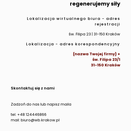
regenerujemy siły
Lokalizacja wirtualnego biura - adres
rejestracji
św. Filipa 23 | 31-150 Kraków
Lokalizacja - adres korespondencyjny
{nazwa Twojej firmy} +
św. Filipa 23/1
31-150 Kraków
Skontaktuj się z nami
Zadzoń do nas lub napisz maila
tel. +48 124446866
mail: biuro@wb.krakow.pl