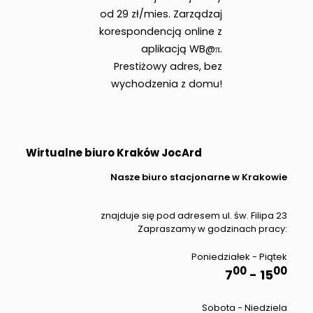
od 29 zł/mies. Zarządzaj
korespondencją online z
aplikacją WB@π.
Prestiżowy adres, bez
wychodzenia z domu!
Wirtualne biuro Kraków JocArd
Nasze biuro stacjonarne w Krakowie
znajduje się pod adresem ul. św. Filipa 23
Zapraszamy w godzinach pracy:
Poniedziałek - Piątek
00
00
7
- 15
Sobota - Niedziela