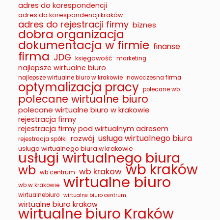
adres do korespondencji
adres do korespondencji kraków
adres do rejestracji firmy
biznes
dobra organizacja
dokumentacja w firmie
finanse
firma
JDG
księgowość
marketing
najlepsze wirtualne biuro
najlepsze wirtualne biuro w krakowie
nowoczesna firma
optymalizacja pracy
polecane wb
polecane wirtualne biuro
polecane wirtualne biuro w krakowie
rejestracja firmy
rejestracja firmy pod wirtualnym adresem
usługa wirtualnego biura
rozwój
rejestracja spółki
usługa wirtualnego biura w krakowie
usługi wirtualnego biura
wb kraków
wb
wb krakow
wb centrum
wirtualne biuro
wb w krakowie
wirtualnebiuro
wirtualne biuro centrum
wirtualne biuro krakow
wirtualne biuro Kraków