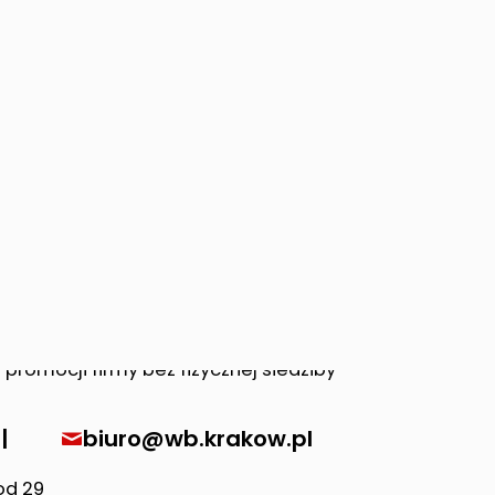
|
biuro@wb.krakow.pl
od 29