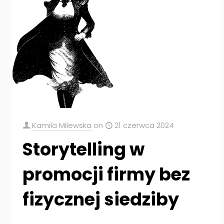
Kamila Milewska
on
21 czerwca 2024
Storytelling w
promocji firmy bez
fizycznej siedziby