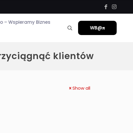
ro – Wspieramy Biznes
WB@𝛑
zyciągnąć klientów
Show all