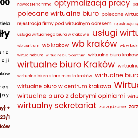
00
optymalizacja pracy
nowoczesna firma
po
polecane wirtualne biuro
polecane wirtua
ziela
rejestracja firmy pod wirtualnym adresem
rejestracja sp
usługi wir
ły
usługa wirtualnego biura w krakowie
wb kraków
wb krakow
wb centrum
wb w krak
ura
wirtualne biuro krakow
wirtualnebiuro
wirtualne biuro centrum
cji
wirtualne biuro Kraków
wirtualn
raków
wirtualne biu
wirtualne biuro stare miasto kraków
Wirtu
wirtualne biuro w centrum krakowa
res
wirtualne biuro z dobrymi opiniami
jny
wirt
wirtualny sekretariat
zar
zarządzanie
y} +
 23/1
aków