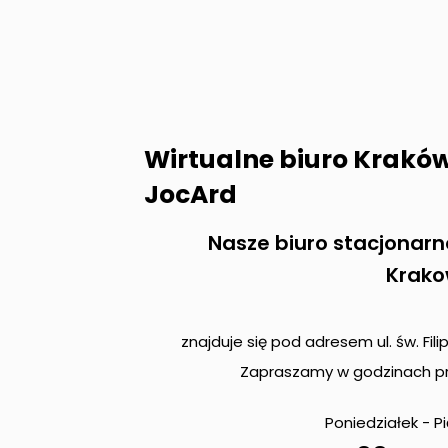
Wirtualne biuro Krakó
JocArd
Nasze biuro stacjonarn
Krako
znajduje się pod adresem ul. św. Fili
Zapraszamy w godzinach pr
Poniedziałek - P