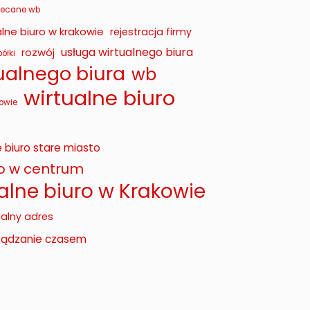
lecane wb
lne biuro w krakowie
rejestracja firmy
usługa wirtualnego biura
rozwój
ółki
tualnego biura
wb
wirtualne biuro
owie
e biuro stare miasto
ro w centrum
alne biuro w Krakowie
ualny adres
ządzanie czasem