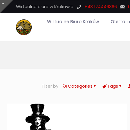
Wirtualne biuro w Krakowie
+48 124446866
Wirtualne Biuro Kraków
Oferta i
Filter by
Categories
Tags