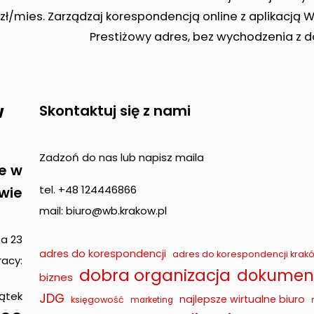
zł/mies. Zarządzaj korespondencją online z aplikacją 
Prestiżowy adres, bez wychodzenia z 
w
Skontaktuj się z nami
Zadzoń do nas lub napisz maila
e w
tel. +48 124446866
wie
mail: biuro@wb.krakow.pl
pa 23
adres do korespondencji
adres do korespondencji krak
acy:
dobra organizacja
dokument
biznes
iątek
JDG
najlepsze wirtualne biuro
księgowość
marketing