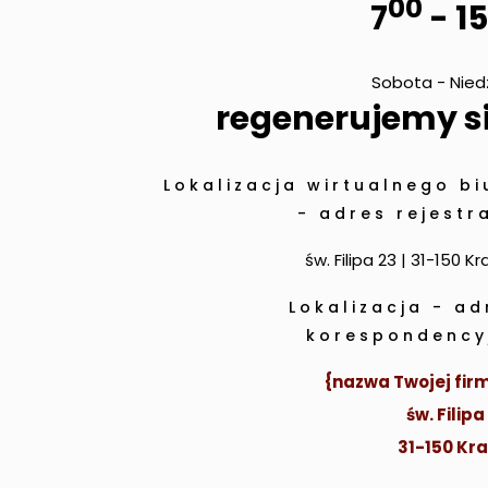
00
7
- 15
Sobota - Nied
regenerujemy si
Lokalizacja wirtualnego bi
- adres rejestra
św. Filipa 23 | 31-150 K
Lokalizacja - ad
korespondency
{nazwa Twojej firm
św. Filipa
31-150 Kr