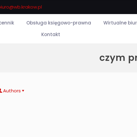
biuro@wb.krakow.pl
 cennik
Obsługa księgowo-prawna
Wirtualne biu
Kontakt
czym pr
Authors