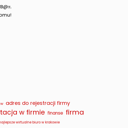
WB@π.
domu!
adres do rejestracji firmy
ów
firma
acja w firmie
finanse
najlepsze wirtualne biuro w krakowie