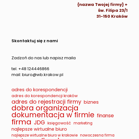
{nazwa Twojej firmy} +
św. Filipa 23/1
31-150 Kraków
Skontaktuj się z nami
Zadzoń do nas lub napisz maila
tel. +48 124446866
mail: biuro@wb.krakow.pl
adres do korespondencji
adres do korespondencji kraków
adres do rejestracji firmy
biznes
dobra organizacja
dokumentacja w firmie
finanse
firma
JDG
księgowość
marketing
najlepsze wirtualne biuro
najlepsze wirtualne biuro w krakowie
nowoczesna firma