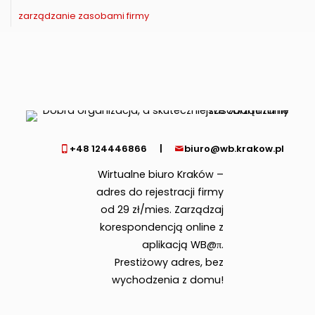
zarządzanie zasobami firmy
+48 124446866
|
biuro@wb.krakow.pl
Wirtualne biuro Kraków –
adres do rejestracji firmy
od 29 zł/mies. Zarządzaj
korespondencją online z
aplikacją WB@π.
Prestiżowy adres, bez
wychodzenia z domu!