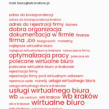
mail: biuro@wb.krakow.pl
adres do korespondencji
adres do korespondencji kraków
adres do rejestracji firmy
biznes
dobra organizacja
dokumentacja w firmie
finanse
firma
JDG
księgowość
marketing
najlepsze wirtualne biuro
najlepsze wirtualne biuro w krakowie
nowoczesna firma
optymalizacja pracy
polecane wb
polecane wirtualne biuro
polecane wirtualne biuro w krakowie
rejestracja firmy
rejestracja firmy pod wirtualnym adresem
usługa wirtualnego biura
rozwój
rejestracja spółki
usługa wirtualnego biura w krakowie
usługi wirtualnego biura
wb kraków
wb
wb krakow
wb centrum
wirtualne biuro
wb w krakowie
wirtualnebiuro
wirtualne biuro centrum