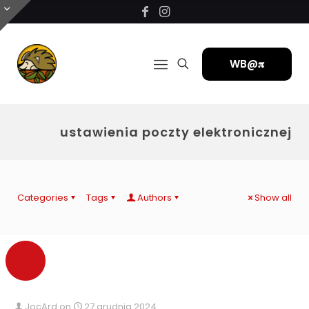
WB@𝛑
ustawienia poczty elektronicznej
Categories
Tags
Authors
Show all
JocArd
on
27 grudnia 2024