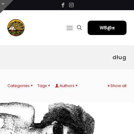
WB@𝛑
dług
Categories
Tags
Authors
Show all