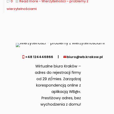
0
Read more
- Wierzytelności – problemy z
wierzytelnościami
+48 124446866
|
biuro@wb.krakow.pl
Wirtualne biuro Kraków –
adres do rejestracji firmy
od 29 zł/mies. Zarządzaj
korespondencją online z
aplikacją WB@π.
Prestiżowy adres, bez
wychodzenia z domu!