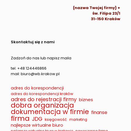
{nazwa Twojej firmy} +
św. Filipa 23/1
31-150 Kraków
Skontaktuj się z nami
Zadzoń do nas lub napisz maila
tel. +48 124446866
mail: biuro@wb.krakow.pl
adres do korespondencji
adres do korespondencji kraków
adres do rejestracji firmy
biznes
dobra organizacja
dokumentacja w firmie
finanse
firma
JDG
księgowość
marketing
najlepsze wirtualne biuro