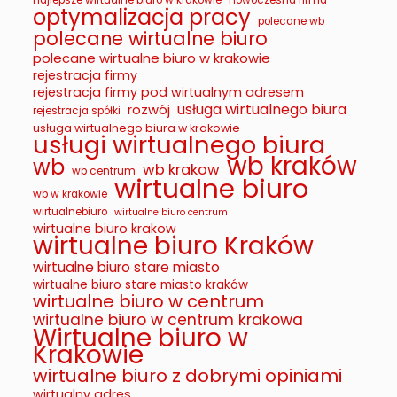
najlepsze wirtualne biuro w krakowie
nowoczesna firma
optymalizacja pracy
polecane wb
polecane wirtualne biuro
polecane wirtualne biuro w krakowie
rejestracja firmy
rejestracja firmy pod wirtualnym adresem
usługa wirtualnego biura
rozwój
rejestracja spółki
usługa wirtualnego biura w krakowie
usługi wirtualnego biura
wb kraków
wb
wb krakow
wb centrum
wirtualne biuro
wb w krakowie
wirtualnebiuro
wirtualne biuro centrum
wirtualne biuro krakow
wirtualne biuro Kraków
wirtualne biuro stare miasto
wirtualne biuro stare miasto kraków
wirtualne biuro w centrum
wirtualne biuro w centrum krakowa
Wirtualne biuro w
Krakowie
wirtualne biuro z dobrymi opiniami
wirtualny adres