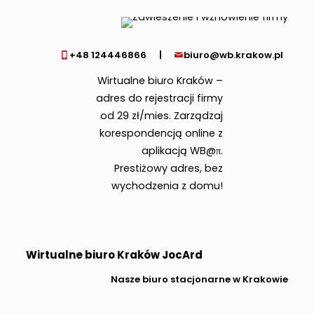
+48 124446866
|
biuro@wb.krakow.pl
Wirtualne biuro Kraków –
adres do rejestracji firmy
od 29 zł/mies. Zarządzaj
korespondencją online z
aplikacją WB@π.
Prestiżowy adres, bez
wychodzenia z domu!
Wirtualne biuro Kraków JocArd
Nasze biuro stacjonarne w Krakowie