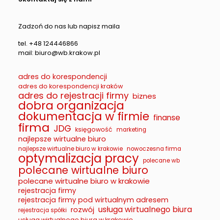
Zadzoń do nas lub napisz maila
tel. +48 124446866
mail: biuro@wb.krakow.pl
adres do korespondencji
adres do korespondencji kraków
adres do rejestracji firmy
biznes
dobra organizacja
dokumentacja w firmie
finanse
firma
JDG
księgowość
marketing
najlepsze wirtualne biuro
najlepsze wirtualne biuro w krakowie
nowoczesna firma
optymalizacja pracy
polecane wb
polecane wirtualne biuro
polecane wirtualne biuro w krakowie
rejestracja firmy
rejestracja firmy pod wirtualnym adresem
usługa wirtualnego biura
rozwój
rejestracja spółki
usługa wirtualnego biura w krakowie