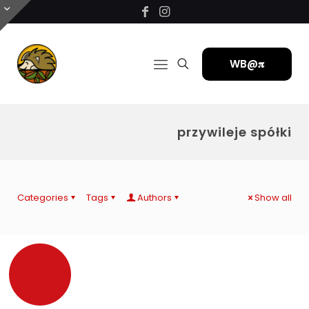
WB@𝛑
przywileje spółki
Categories
Tags
Authors
Show all