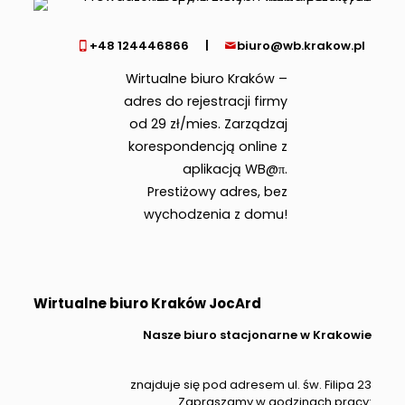
+48 124446866
|
biuro@wb.krakow.pl
Wirtualne biuro Kraków –
adres do rejestracji firmy
od 29 zł/mies. Zarządzaj
korespondencją online z
aplikacją WB@π.
Prestiżowy adres, bez
wychodzenia z domu!
Wirtualne biuro Kraków JocArd
Nasze biuro stacjonarne w Krakowie
znajduje się pod adresem ul. św. Filipa 23
Zapraszamy w godzinach pracy: