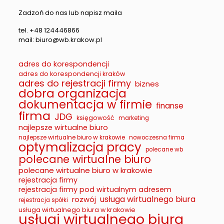
Zadzoń do nas lub napisz maila
tel. +48 124446866
mail: biuro@wb.krakow.pl
adres do korespondencji
adres do korespondencji kraków
adres do rejestracji firmy
biznes
dobra organizacja
dokumentacja w firmie
finanse
firma
JDG
księgowość
marketing
najlepsze wirtualne biuro
najlepsze wirtualne biuro w krakowie
nowoczesna firma
optymalizacja pracy
polecane wb
polecane wirtualne biuro
polecane wirtualne biuro w krakowie
rejestracja firmy
rejestracja firmy pod wirtualnym adresem
usługa wirtualnego biura
rozwój
rejestracja spółki
usługa wirtualnego biura w krakowie
usługi wirtualnego biura