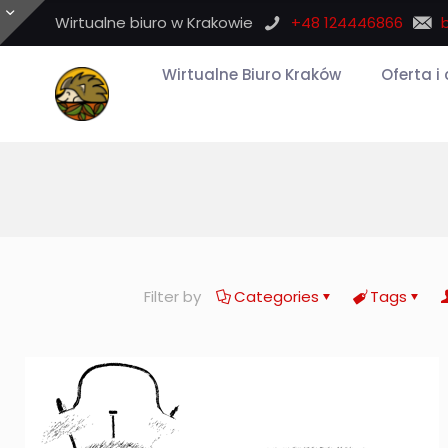
Wirtualne biuro w Krakowie
+48 124446866
Wirtualne Biuro Kraków
Oferta i
Filter by
Categories
Tags