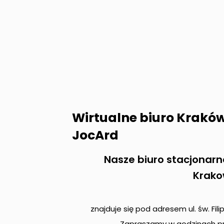
Wirtualne biuro Krakó
JocArd
Nasze biuro stacjonarn
Krako
znajduje się pod adresem ul. św. Fili
Zapraszamy w godzinach pr