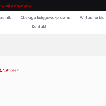
biuro@wb.krakow.pl
 cennik
Obsługa księgowo-prawna
Wirtualne biu
Kontakt
Authors