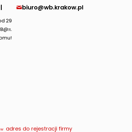
|
biuro@wb.krakow.pl
od 29
WB@π.
domu!
adres do rejestracji firmy
ów