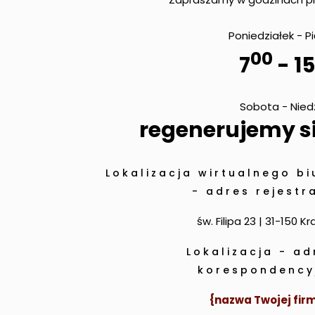
Poniedziałek - P
00
7
- 15
Sobota - Nied
regenerujemy si
Lokalizacja wirtualnego bi
- adres rejestra
św. Filipa 23 | 31-150 K
Lokalizacja - ad
korespondency
{nazwa Twojej firm