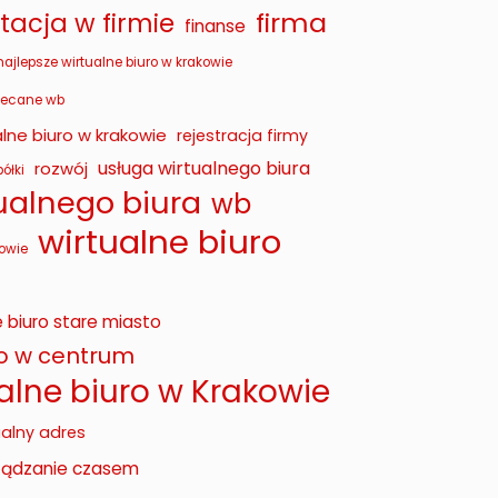
firma
acja w firmie
finanse
najlepsze wirtualne biuro w krakowie
lecane wb
lne biuro w krakowie
rejestracja firmy
usługa wirtualnego biura
rozwój
ółki
tualnego biura
wb
wirtualne biuro
owie
e biuro stare miasto
ro w centrum
alne biuro w Krakowie
ualny adres
ządzanie czasem