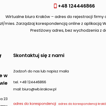
+48 124446866
Wirtualne biuro Kraków – adres do rejestracji firmy 
zł/mies. Zarządzaj korespondencją online z aplikacją 
Prestiżowy adres, bez wychodzenia z 
w
Skontaktuj się z nami
Zadzoń do nas lub napisz maila
e w
tel. +48 124446866
wie
mail: biuro@wb.krakow.pl
pa 23
adres do korespondencji
adres do korespondencji krak
acy: