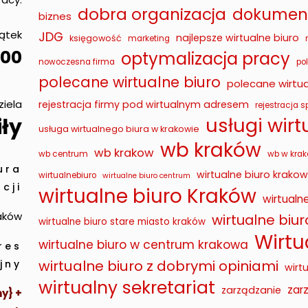
dobra organizacja
dokument
biznes
iątek
JDG
najlepsze wirtualne biuro
księgowość
marketing
00
optymalizacja pracy
nowoczesna firma
po
polecane wirtualne biuro
polecane wirtua
ziela
rejestracja firmy pod wirtualnym adresem
rejestracja sp
usługi wir
ły
usługa wirtualnego biura w krakowie
wb kraków
wb krakow
wb centrum
wb w krak
ura
wirtualne biuro krakow
wirtualnebiuro
wirtualne biuro centrum
cji
wirtualne biuro Kraków
wirtualn
raków
wirtualne biu
wirtualne biuro stare miasto kraków
Wirtu
wirtualne biuro w centrum krakowa
res
wirtualne biuro z dobrymi opiniami
jny
wirt
wirtualny sekretariat
zar
zarządzanie
y} +