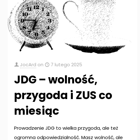
JocArd
on
7 lutego 2025
JDG – wolność,
przygoda i ZUS co
miesiąc
Prowadzenie JDG to wielka przygoda, ale też
ogromna odpowiedzialność. Masz wolność, ale