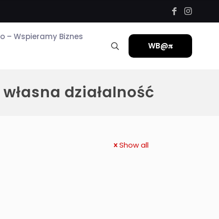
ro – Wspieramy Biznes
WB@𝛑
własna działalność
Show all