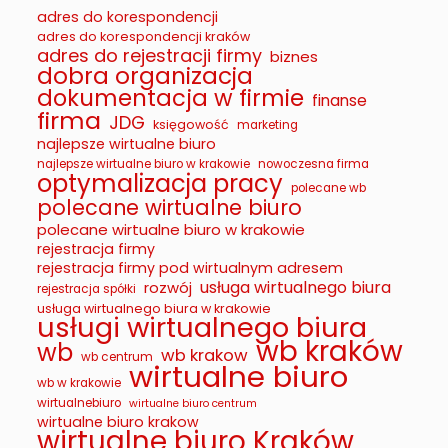
adres do korespondencji
adres do korespondencji kraków
adres do rejestracji firmy
biznes
dobra organizacja
dokumentacja w firmie
finanse
firma
JDG
księgowość
marketing
najlepsze wirtualne biuro
najlepsze wirtualne biuro w krakowie
nowoczesna firma
optymalizacja pracy
polecane wb
polecane wirtualne biuro
polecane wirtualne biuro w krakowie
rejestracja firmy
rejestracja firmy pod wirtualnym adresem
usługa wirtualnego biura
rozwój
rejestracja spółki
usługa wirtualnego biura w krakowie
usługi wirtualnego biura
wb kraków
wb
wb krakow
wb centrum
wirtualne biuro
wb w krakowie
wirtualnebiuro
wirtualne biuro centrum
wirtualne biuro krakow
wirtualne biuro Kraków