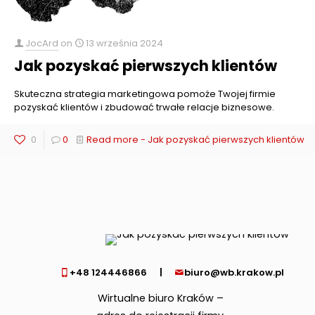
JocArd
on
13 września 2024
Jak pozyskać pierwszych klientów
Skuteczna strategia marketingowa pomoże Twojej firmie
pozyskać klientów i zbudować trwałe relacje biznesowe.
0
0
Read more
- Jak pozyskać pierwszych klientów
+48 124446866
|
biuro@wb.krakow.pl
Wirtualne biuro Kraków –