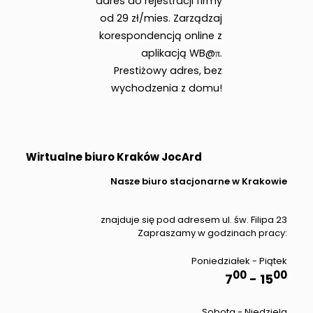
adres do rejestracji firmy
od 29 zł/mies. Zarządzaj
korespondencją online z
aplikacją WB@π.
Prestiżowy adres, bez
wychodzenia z domu!
Wirtualne biuro Kraków JocArd
Nasze biuro stacjonarne w Krakowie
znajduje się pod adresem ul. św. Filipa 23
Zapraszamy w godzinach pracy:
Poniedziałek - Piątek
00
00
7
- 15
Sobota - Niedziela